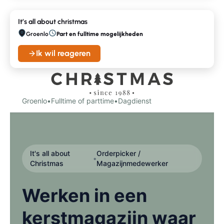
It’s all about christmas
Groenlo
Part en fulltime mogelijkheden
Ik wil reageren
Groenlo
•
Fulltime of parttime
•
Dagdienst
It's all about
Orderpicker /
•
Christmas
Magazijnmedewerker
Werken in een
kerstmagazijn waar